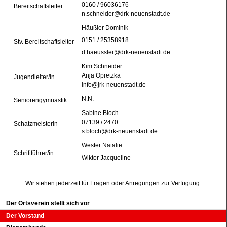
0160 / 96036176
Bereitschaftsleiter
n.schneider@drk-neuenstadt.de
Häußler Dominik
0151 / 25358918
Stv. Bereitschaftsleiter
d.haeussler@drk-neuenstadt.de
Kim Schneider
Anja Opretzka
Jugendleiter/in
info@jrk-neuenstadt.de
N.N.
Seniorengymnastik
Sabine Bloch
07139 / 2470
Schatzmeisterin
s.bloch@drk-neuenstadt.de
Wester Natalie
Schriftführer/in
Wiktor Jacqueline
Wir stehen jederzeit für Fragen oder Anregungen zur Verfügung.
Navigation überspringen
Der Ortsverein stellt sich vor
Der Vorstand