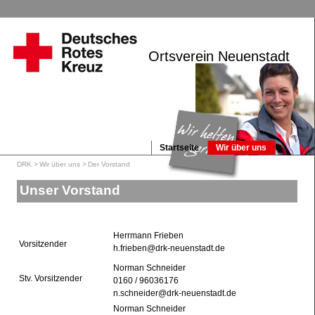
Navi
Startseite
über
Suche
Kontakt
Ortsverein Neuenstadt
Intern
Startseite
Wir über uns
Navigation
Aktuelles
Helfer vor Ort
überspringen
DRK
Wir über uns
Der Vorstand
Jugend
Angebote
Unser Vorstand
Herrmann Frieben
Vorsitzender
h.frieben@drk-neuenstadt.de
Norman Schneider
Stv. Vorsitzender
0160 / 96036176
n.schneider@drk-neuenstadt.de
Norman Schneider